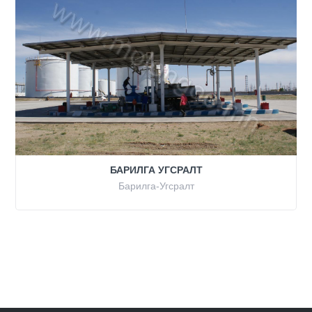
БАРИЛГА УГСРАЛТ
Барилга-Угсралт