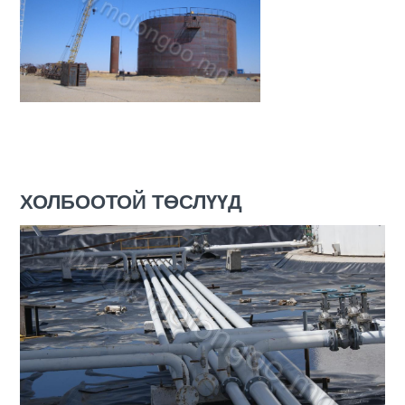
ХОЛБООТОЙ ТӨСЛҮҮД