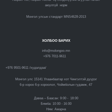
аюулгүй норм
Монгол улсын стандарт MNS4628-2013
ХОЛБОО БАРИХ
info@molongoo.mn
+976 7011-9611
+976 9501-9611 /худалдаа/
Монгол улс 15141 Улаанбаатар хот Чингэлтэй дүүрэг
6-р хороо 6-р хороолол, Чоймболын гудамж, 47
Даваа – Баасан: 9:00 - 18:00
Бямба: 10:00 - 16:00
Ням: Амарна