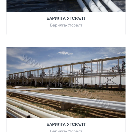
БАРИЛГА УГСРАЛТ
Барилга-Угсралт
БАРИЛГА УГСРАЛТ
Барилга-Угсралт