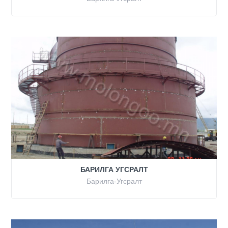
БАРИЛГА УГСРАЛТ
Барилга-Угсралт