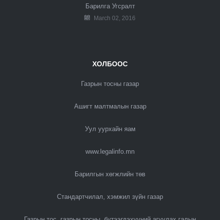
Барилга Угсралт
March 02, 2016
ХОЛБООС
Газрын тосны газар
Ашигт малтмалын газар
Уул уурхайн яам
www.legalinfo.mn
Барилгын хөгжлийн төв
Стандартчилал, хэмжил зүйн газар
Газрын тос, газрын тосны бүтээгдэхүүний агуулах галын