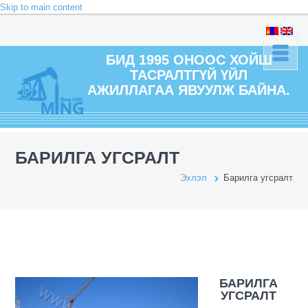
Skip to main content
БИД 1995 ОНООС ХОЙШ
ТАСРАЛТГҮЙ ҮЙЛ
АЖИЛЛАГАА ЯВУУЛЖ БАЙНА.
БАРИЛГА УГСРАЛТ
Эхлэл
Барилга угсралт
БАРИЛГА
УГСРАЛТ