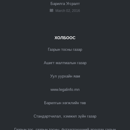
Барилга Угсралт
March 02, 2016
ХОЛБООС
Газрын тосны газар
Ашигт малтмалын газар
Уул уурхайн яам
www.legalinfo.mn
Барилгын хөгжлийн төв
Стандартчилал, хэмжил зүйн газар
Газрын тос, газрын тосны бүтээгдэхүүний агуулах галын