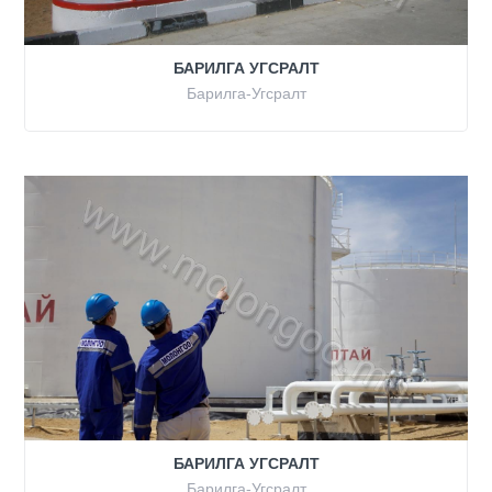
БАРИЛГА УГСРАЛТ
Барилга-Угсралт
БАРИЛГА УГСРАЛТ
Барилга-Угсралт