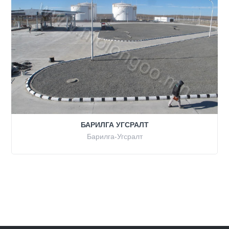
БАРИЛГА УГСРАЛТ
Барилга-Угсралт