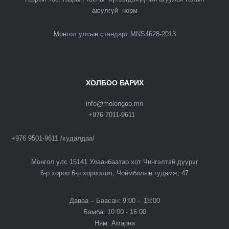
аюулгүй норм
Монгол улсын стандарт MNS4628-2013
ХОЛБОО БАРИХ
info@molongoo.mn
+976 7011-9611
+976 9501-9611 /худалдаа/
Монгол улс 15141 Улаанбаатар хот Чингэлтэй дүүрэг
6-р хороо 6-р хороолол, Чоймболын гудамж, 47
Даваа – Баасан: 9:00 - 18:00
Бямба: 10:00 - 16:00
Ням: Амарна