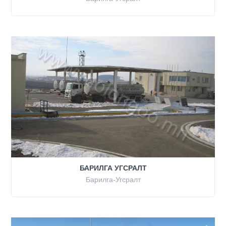
БАРИЛГА УГСРАЛТ
Барилга-Угсралт