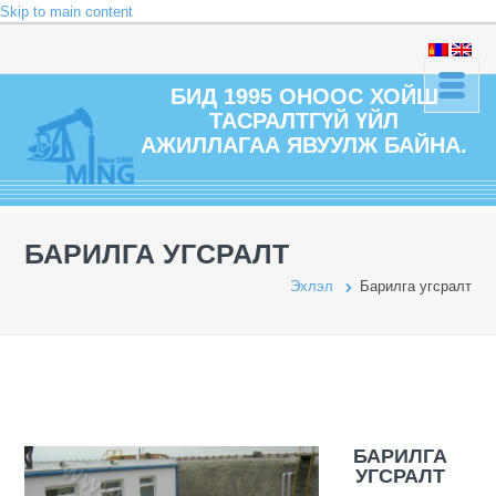
Skip to main content
БИД 1995 ОНООС ХОЙШ
ТАСРАЛТГҮЙ ҮЙЛ
АЖИЛЛАГАА ЯВУУЛЖ БАЙНА.
БАРИЛГА УГСРАЛТ
Эхлэл
Барилга угсралт
БАРИЛГА
УГСРАЛТ