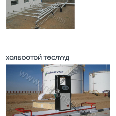
ХОЛБООТОЙ ТӨСЛҮҮД